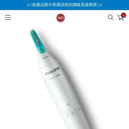
👉如產品顯示售罄請按此聯絡直接購買👈
0
已加入購物車
查看