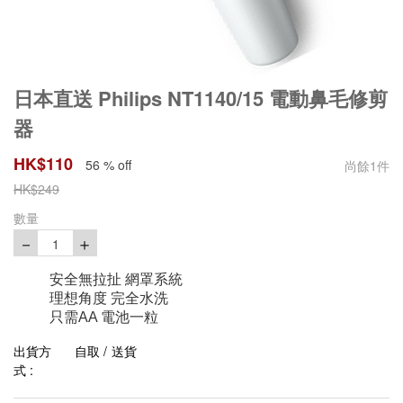
日本直送 Philips NT1140/15 電動鼻毛修剪
器
HK$
110
56 % off
尚餘
1
件
HK$
249
數量
－
＋
1
安全無拉扯 網罩系統
理想角度 完全水洗
只需AA 電池一粒
出貨方
自取 / 送貨
式 :