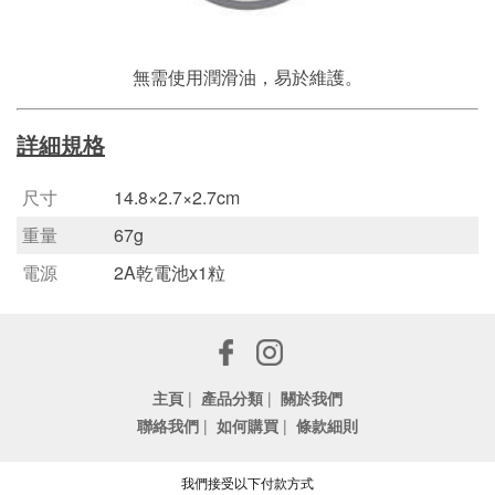
無需使用潤滑油，易於維護。
詳細規格
尺寸
14.8×2.7×2.7cm
重量
67g
電源
2A乾電池x1粒
主頁
|
產品分類
|
關於我們
聯絡我們
|
如何購買
|
條款細則
我們接受以下付款方式