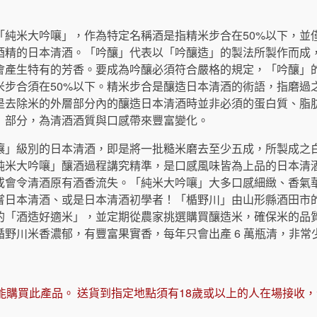
「純米大吟嚷」，作為特定名稱酒是指精米步合在50%以下，並
酒精的日本清酒。「吟釀」代表以「吟釀造」的製法所製作而成
會產生特有的芳香。要成為吟釀必須符合嚴格的規定，「吟釀」的
米步合須在50%以下。精米步合是釀造日本清酒的術語，指磨過
是去除米的外層部分內的釀造日本清酒時並非必須的蛋白質、脂
」部分，為清酒酒質與口感帶來豐富變化。
嚷」級別的日本清酒，即是將一批糙米磨去至少五成，所製成之
純米大吟嚷」釀酒過程講究精準，是口感風味皆為上品的日本清
或會令清酒原有酒香流失。「純米大吟嚷」大多口感細緻、香氣
嘗日本清酒、或是日本清酒初學者！「楯野川」由山形縣酒田市
的「酒造好適米」，並定期從農家挑選購買釀造米，確保米的品
楯野川米香濃郁，有豐富果實香，每年只會出產 6 萬瓶清，非常
能購買此產品。 送貨到指定地點須有18歲或以上的人在場接收