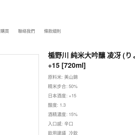
何購買
聯絡我們
條款細則
楯野川 純米大吟釀 凌冴 (り
+15 [720ml]
原料米: 美山錦
精米步合: 50%
日本酒度: +15
酸度: 1.3
酒精濃度: 15%
入口感: 辛口
飲用建議 冷飲