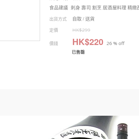
食品建議 刺身 壽司 割烹 居酒屋料理 精
自取 / 送貨
出貨方式
定價
HK$
299
HK$
220
價錢
26 % off
已售罄