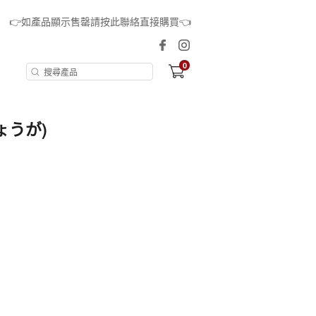
👉如產品顯示售罄請按此聯絡直接購買👈
0
ょうが)