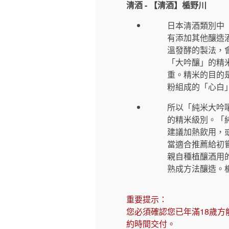
清酒 - 【清酒】楯野川
日本清酒類別中
有添加其他釀造
溫發酵的製法，
「大吟釀」的精
重。精米的目的
粉組成的「心白
所以「純米大吟
的精米級別。「
建議加熱飲用，
當適合推薦給初
親自種植釀酒用
熟成方法釀造。
重要提示：
您必須確認您已年滿18歲方
約時間交付。