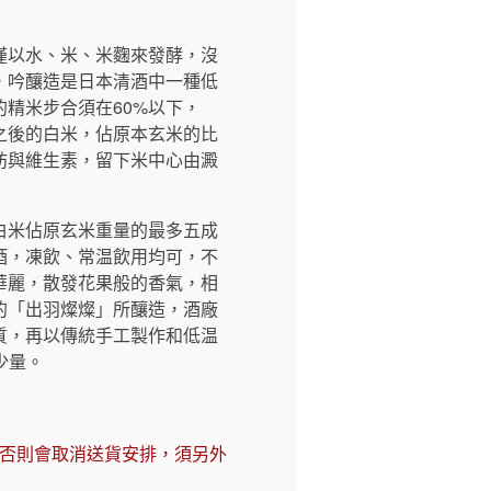
僅以水、米、米麴來發酵，沒
，吟釀造是日本清酒中一種低
精米步合須在60%以下，
之後的白米，佔原本玄米的比
肪與維生素，留下米中心由澱
白米佔原玄米重量的最多五成
酒，凍飲、常温飲用均可，不
華麗，散發花果般的香氣，相
的「出羽燦燦」所釀造，酒廠
質，再以傳統手工製作和低温
少量。
，否則會取消送貨安排，須另外