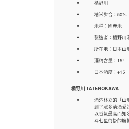
楯野川
精米步合：50%
米種：國產米
製造者：楯野川
所在地：日本山
酒精含量：15°
日本酒度：+15
楯野川 TATENOKAWA
酒造林立的「山
到了眾多清酒愛
以香氣最高而知
斗七星倒掛的旗