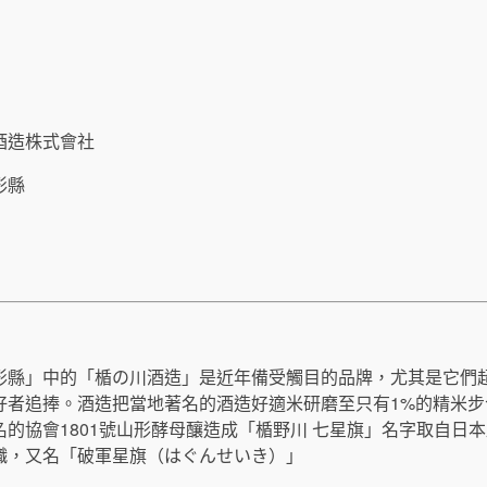
酒造株式會社
形縣
形縣」中的「楯の川酒造」是近年備受觸目的品牌，尤其是它們
好者追捧。酒造把當地著名的酒造好適米研磨至只有1%的精米
名的協會1801號山形酵母釀造成「楯野川 七星旗」名字取自日
幟，又名「破軍星旗（はぐんせいき）」