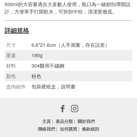
500ml的大容量適合大多數人使用，瓶口為一鍵鎖扣彈開設
計，方便單手打開飲水，可拆卸中栓，清潔更徹底。
詳細規格
尺寸
6.6*21.6cm（人手測量，存在誤差）
重量
190g
材料
304醫用不鏽鋼
顏色
粉色
盒內組件
包裝硬紙盒，說明書
主頁
|
產品分類
|
關於我們
聯絡我們
|
如何購買
|
條款細則