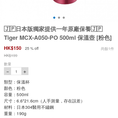
🇯🇵日本版獨家提供一年原廠保養🇯🇵
Tiger MCX-A050-PO 500ml 保溫壺 [粉色]
HK$
150
25 % off
尚餘
1
件
HK$
199
數量
－
＋
1
類型：保溫杯
顏色：粉色
容量：500ml
尺寸：6.6*21.6cm（人手測量，存在誤差）
材料：日本304醫用不鏽鋼
重量：190g