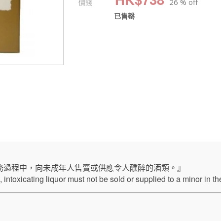
價錢
26 % off
已售罄
務過程中，向未成年人售賣或供應令人醺醉的酒類。』
intoxicating liquor must not be sold or supplied to a minor in th