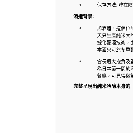
保存方法: 貯在陰
酒造背景:
旭酒造，這個位
天只生產純米大
據化釀酒技術，由
本酒只可於冬季
會長遠大抱負及
為日本第一間於海
餐廳，可見得獺
完整呈現出純米吟釀本身的