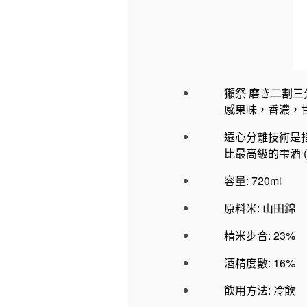
獺祭 磨き二割
感果味，香濃，
遠心分離技術是
比最高級的雫酒 (
容量: 720ml
原料米: 山田錦
精米步合: 23%
酒精度數: 16%
飲用方法: 冷飲