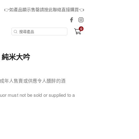
👉如產品顯示售罄請按此聯絡直接購買👈
0
 純米大吟
成年人售賣或供應令人醺醉的酒
uor must not be sold or supplied to a