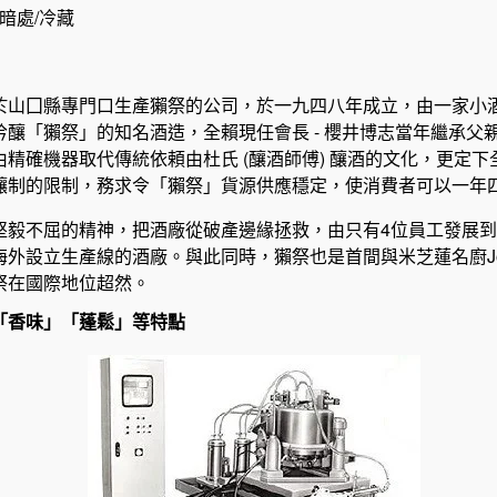
暗處/冷藏
於山囗縣專門口生產獺祭的公司，於一九四八年成立，由一家小
吟釀「獺祭」的知名酒造，全賴現任會長 - 櫻井博志當年繼承父
精確機器取代傳統依頼由杜氏 (釀酒師傅) 釀酒的文化，更定
釀制的限制，務求令「獺祭」貨源供應穩定，使消費者可以一年
堅毅不屈的精神，把酒廠從破產邊緣拯救，由只有4位員工發展到
外設立生產線的酒廠。與此同時，獺祭也是首間與米芝蓮名廚Joël 
祭在國際地位超然。
「香味」「蓬鬆」等特點