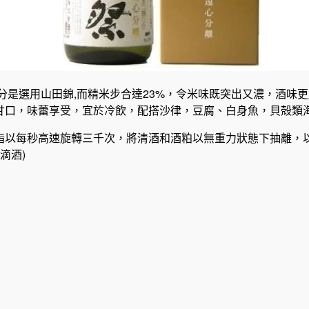
三分是選用山田錦,而精米步合達23%，令米味既突出又濃，酒味
甘口，味蕾享受，宜於冷飲，配搭沙律，豆腐、白身魚，貝殻類
指以每秒高速旋轉三千次，將清酒和酒粕以無重力狀態下抽離，
滴酒)