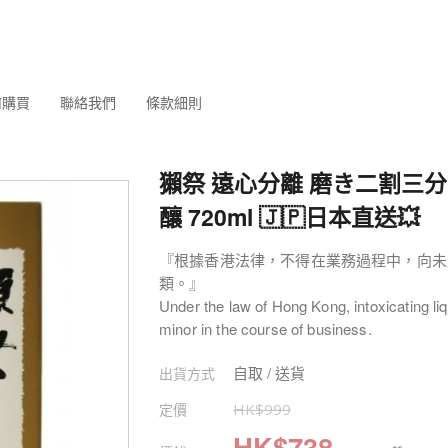
何購買
聯絡我們
條款細則
獺祭 遠心分離 磨き二割三分
釀 720ml 🇯🇵日本直送💥
『根據香港法律，不得在業務過程中，向未
類。』
Under the law of Hong Kong, intoxicating liq
minor in the course of business.
自取 / 送貨
出貨方式
定價
HK$
999
HK$
738