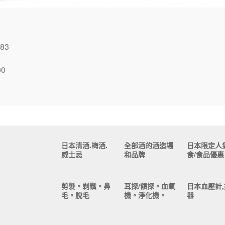
083
00
日本清酒.梅酒.
全部酒的酒造場
日本限定人
威士忌
和品牌
食/食品優惠
剪髮。剃鬚。鼻
耳探/額探。血氧
日本血壓計,
毛。脫毛
機。淨化機。
器