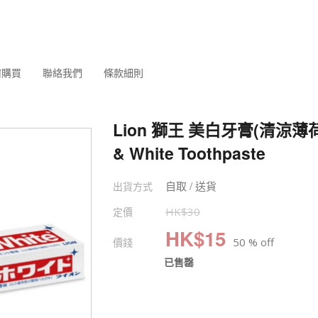
何購買
聯絡我們
條款細則
Lion 獅王 美白牙膏(清涼薄荷味
& White Toothpaste
自取 / 送貨
出貨方式
定價
HK$
30
HK$
15
價錢
50 % off
已售罄