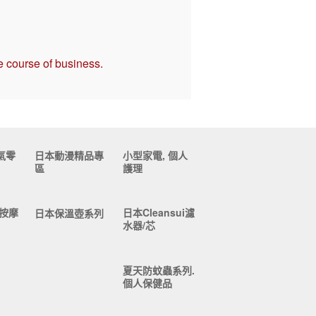
e course of business.
氣零
日本動漫精品專
小型家電, 個人
區
護理
按摩
日本Cleansui濾
日本保溫壺系列
水器/芯
夏天防蚊蟲系列.
個人保健品