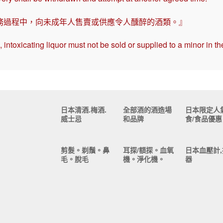
務過程中，向未成年人售賣或供應令人醺醉的酒類。』
intoxicating liquor must not be sold or supplied to a minor in th
日本清酒.梅酒.
全部酒的酒造場
日本限定人
威士忌
和品牌
食/食品優惠
剪髮。剃鬚。鼻
耳探/額探。血氧
日本血壓計,
毛。脫毛
機。淨化機。
器