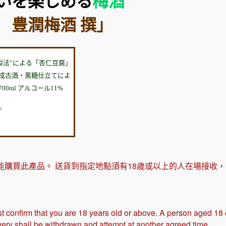
いを楽しめる
梅酒
 豊潤梅酒 撰」
製法”による「杏仁豆腐」
成古酒・黒糖仕立てによ
0ml アルコール11%
●
能購買此產品。 送貨到指定地點須有18歲或以上的人在場接收
t confirm that you are 18 years old or above. A person aged 18
ivery shall be withdrawn and attempt at another agreed time.