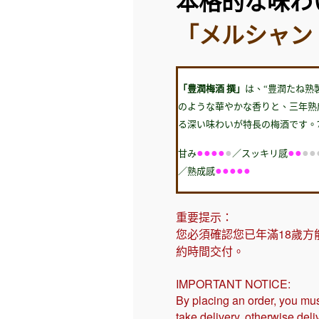
本格的な味わ
「メルシャン
「豊潤梅酒 撰」
は、“豊潤たね熟
のような華やかな香りと、三年熟
る深い味わいが特長の梅酒です。70
●●●●
●
●●
●●
甘み
／スッキリ感
●●●●●
／熟成感
重要提示：
您必須確認您已年滿18歲方
約時間交付。
IMPORTANT NOTICE:
By placing an order, you mus
take delivery, otherwise del