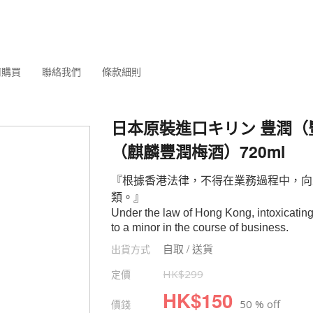
何購買
聯絡我們
條款細則
日本原裝進口キリン 豊潤（
（麒麟豐潤梅酒）720ml
『根據香港法律，不得在業務過程中，向
類。』
Under the law of Hong Kong, intoxicating
to a minor in the course of business.
自取 / 送貨
出貨方式
定價
HK$
299
HK$
150
價錢
50 % off