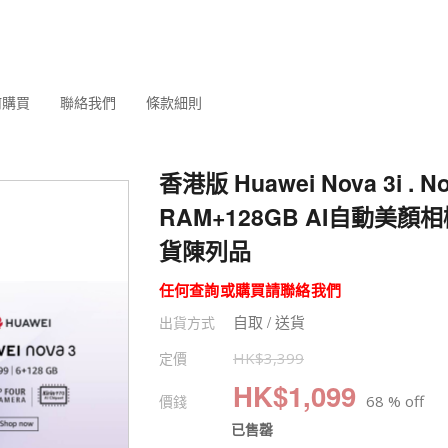
何購買
聯絡我們
條款細則
香港版 Huawei Nova 3i . N
RAM+128GB AI自動美顏
貨陳列品
任何查詢或購買請聯絡我們
自取 / 送貨
出貨方式
定價
HK$
3,399
HK$
1,099
價錢
68 % off
已售罄