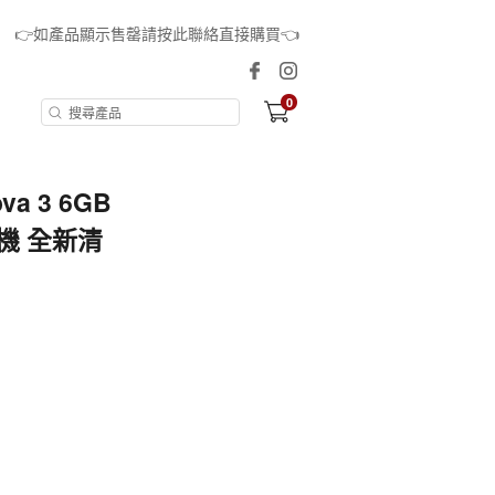
👉如產品顯示售罄請按此聯絡直接購買👈
0
ova 3 6GB
相機 全新清