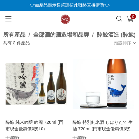
👉如產品顯示售罄請按此聯絡直接購買👈
0
已加入購物車
查看
所有產品
/
全部酒的酒造場和品牌
/
酔鯨酒造 (酔鯨)
共有
2
件產品
預設排序
酔鯨 純米吟醸 吟麗 720ml (門
酔鯨 特別純米酒 しぼりたて 生
市現金優惠價減$10)
酒 720ml (門市現金優惠價減$
20)
HK$
399
HK$
399