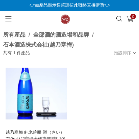
👉如產品顯示售罄請按此聯絡直接購買👈
0
已加入購物車
查看
所有產品
/
全部酒的酒造場和品牌
/
石本酒造株式会社(越乃寒梅)
共有
1
件產品
預設排序
越乃寒梅 純米吟醸 灑（さい）
720ml (門市現金優惠價減$ 10)