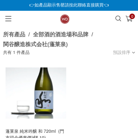
👉如產品顯示售罄請按此聯絡直接購買👈
0
已加入購物車
查看
所有產品
/
全部酒的酒造場和品牌
/
関谷醸造株式会社(蓬莱泉)
共有
1
件產品
預設排序
蓬莱泉 純米吟醸 和 720ml (門
市現金優惠價減$ 10)