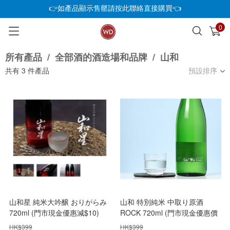
👉如產品顯示售罄請按此聯絡直接購買👈
0
已加入購物車
查看
所有產品
/
全部酒的酒造場和品牌
/
山和
共有
3
件產品
預設排序
山和星 純米大吟醸 おりがらみ
山和 特別純米 中取り原酒
720ml (門市現金優惠減$10)
ROCK 720ml (門市現金優惠價
減$ 10)
HK$
399
HK$
399