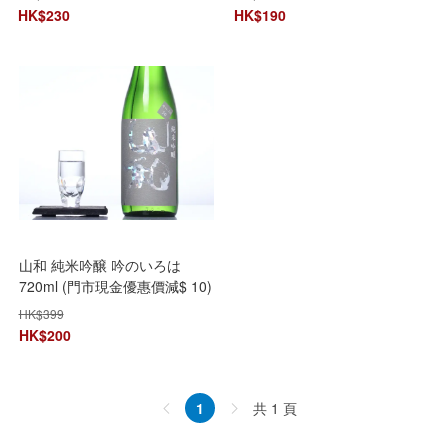
HK$
230
HK$
190
山和 純米吟醸 吟のいろは
720ml (門市現金優惠價減$ 10)
HK$
399
HK$
200
共 1 頁
1