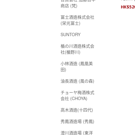
20)
商店 (梵)
HK$
52
冨士酒造株式会社
(栄光冨士)
SUNTORY
楯の川酒造株式会
社(楯野川)
小林酒造 (鳳凰美
田)
油長酒造 (風の森)
チョーヤ梅酒株式
会社 (CHOYA)
高木酒造(十四代)
秀鳳酒造場 (秀鳳)
澄川酒造場 (東洋