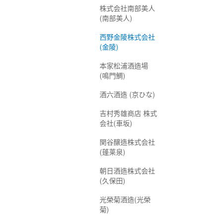
株式会社南部美人
(南部美人)
西野金陵株式会社
(金陵)
本家松浦酒造場
(鳴門鯛)
酒六酒造 (京ひな)
吉村秀雄商店 株式
会社(車坂)
関谷醸造株式会社
(蓬莱泉)
朝日酒造株式会社
(久保田)
光榮菊酒造(光榮
菊)