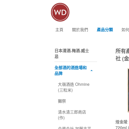
主頁
關於我們
產品分類
如
所有
日本清酒.梅酒.威士
忌
社 (
全部酒的酒造場和
品牌
大嶺酒造 Ohmine
(三粒米)
獺祭
清水清三郎商店
(作)
煌金陵
720m
合資会社 加藤吉平