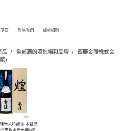
何購買
聯絡我們
條款細則
產品
/
全部酒的酒造場和品牌
/
西野金陵株式会
金陵)
 純米大吟醸酒 木盒裝
l (門市現金優惠價減$