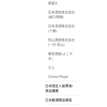
美冨久
石本酒造株式会社
(越乃寒梅)
日本清酒株式会社
(十勝)
弥山酒造株式会社
(一代 弥山)
重家酒造(よこや
ま)
万上
Chivas Regal
日本限定人氣零食/
食品優惠
日本動漫精品專區