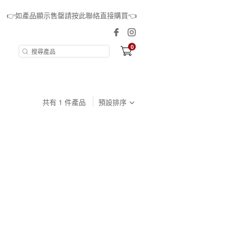
👉如產品顯示售罄請按此聯絡直接購買👈
0
共有
1
件產品
預設排序