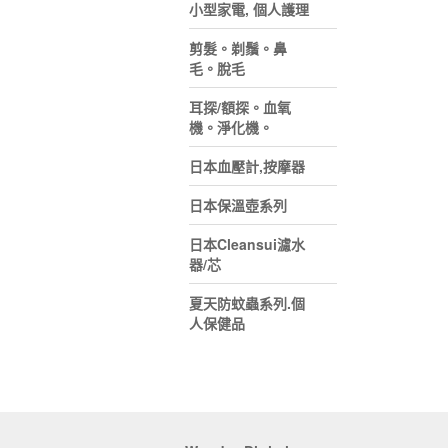
小型家電, 個人護理
剪髮。剃鬚。鼻
毛。脫毛
耳探/額探。血氧
機。淨化機。
日本血壓計,按摩器
日本保溫壺系列
日本Cleansui濾水
器/芯
夏天防蚊蟲系列.個
人保健品