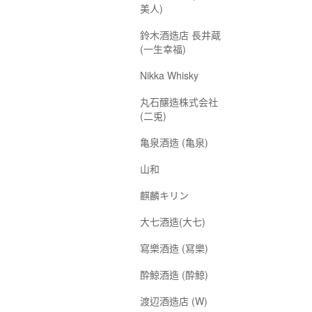
美人)
鈴木酒造店 長井蔵
(一生幸福)
Nikka Whisky
丸石醸造株式会社
(二兎)
亀泉酒造 (亀泉)
山和
麒麟キリン
大七酒造(大七)
寫樂酒造 (冩樂)
酔鯨酒造 (酔鯨)
渡辺酒造店 (W)