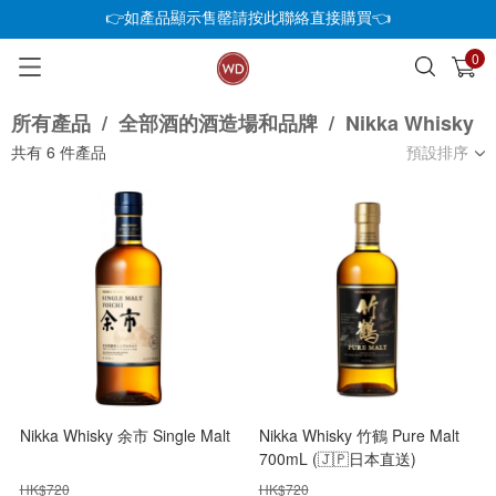
👉如產品顯示售罄請按此聯絡直接購買👈
0
已加入購物車
查看
所有產品
/
全部酒的酒造場和品牌
/
Nikka Whisky
共有
6
件產品
預設排序
Nikka Whisky 余市 Single Malt
Nikka Whisky 竹鶴 Pure Malt
700mL (🇯🇵日本直送)
HK$
720
HK$
720