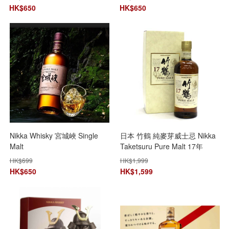
HK$
650
HK$
650
Nikka Whisky 宮城峽 Single
日本 竹鶴 純麥芽威士忌 Nikka
Malt
Taketsuru Pure Malt 17年
700mL
HK$
699
HK$
1,999
HK$
650
HK$
1,599