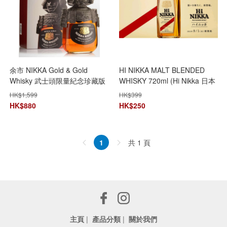
余市 NIKKA Gold & Gold
HI NIKKA MALT BLENDED
Whisky 武士頭限量紀念珍藏版
WHISKY 720ml (Hi Nikka 日本
(單一麥芽威士忌珍藏盒裝)
威士忌 39%度)
HK$
1,599
HK$
399
HK$
880
HK$
250
共 1 頁
1
主頁
|
產品分類
|
關於我們