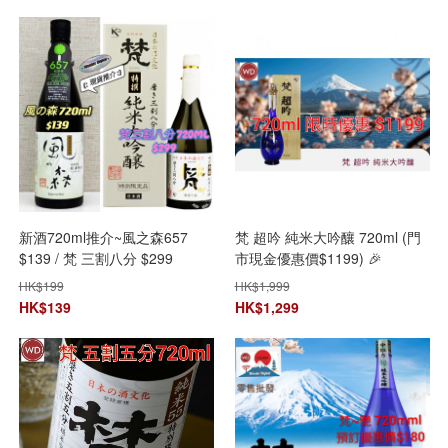
新酒720ml推介~風之森657
梵 超吟 純米大吟釀 720ml (門
$139 / 梵 三割八分 $299
市現金優惠價$1199) 🎉
HK$
199
HK$
1,999
HK$
139
HK$
1,299