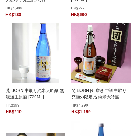
HK$
1,999
HK$
799
HK$
180
HK$
500
梵 BORN 中取り純米大吟釀 無
梵 BORN 団 磨き二割 中取り
濾過生原酒 [720ML]
究極の限定品 純米大吟釀
[1800ml]
HK$
399
HK$
1,999
HK$
210
HK$
1,199