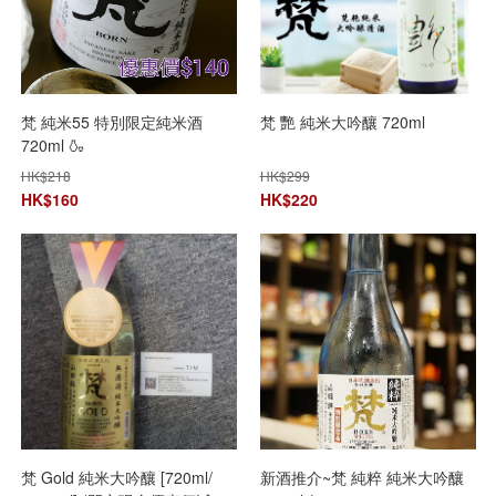
梵 純米55 特別限定純米酒
梵 艷 純米大吟釀 720ml
720ml 🍶
HK$
218
HK$
299
HK$
160
HK$
220
梵 Gold 純米大吟釀 [720ml/
新酒推介~梵 純粹 純米大吟釀