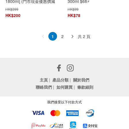
1800ml] (門市現金優惠價減
300ml $68⚡️
$10/ $20)⚡️
HK$
399
HK$
99
HK$
200
HK$
78
共 2 頁
1
2
主頁
|
產品分類
|
關於我們
聯絡我們
|
如何購買
|
條款細則
我們接受以下付款方式