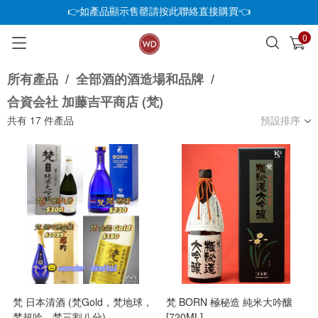
👉如產品顯示售罄請按此聯絡直接購買👈
0
已加入購物車
查看
所有產品
/
全部酒的酒造場和品牌
/
合資会社 加藤吉平商店 (梵)
共有
17
件產品
預設排序
梵 日本清酒 (梵Gold，梵地球，
梵 BORN 極秘造 純米大吟釀
梵超吟，梵三割八分)
[720ML]