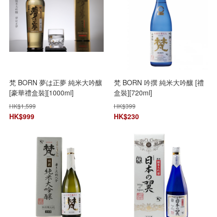
梵 BORN 夢は正夢 純米大吟釀
梵 BORN 吟撰 純米大吟釀 [禮
[豪華禮盒裝][1000ml]
盒裝][720ml]
HK$
1,599
HK$
399
HK$
999
HK$
230