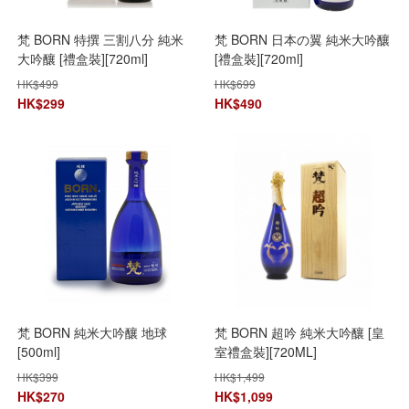
梵 BORN 特撰 三割八分 純米
梵 BORN 日本の翼 純米大吟釀
大吟釀 [禮盒裝][720ml]
[禮盒裝][720ml]
HK$
499
HK$
699
HK$
299
HK$
490
梵 BORN 純米大吟釀 地球
梵 BORN 超吟 純米大吟釀 [皇
[500ml]
室禮盒裝][720ML]
HK$
399
HK$
1,499
HK$
270
HK$
1,099