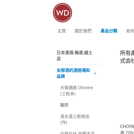
主頁
關於我們
產品分類
如
所有
日本清酒.梅酒.威士
忌
式会社
全部酒的酒造場和
品牌
大嶺酒造 Ohmine
(三粒米)
獺祭
清水清三郎商店
(作)
CHOY
酒 720
合資会社 加藤吉平