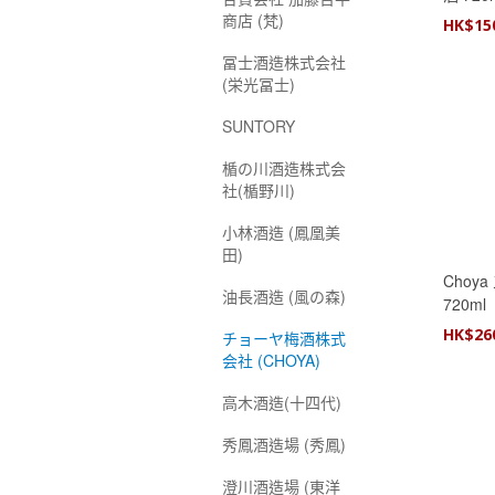
商店 (梵)
HK$
15
冨士酒造株式会社
(栄光冨士)
SUNTORY
楯の川酒造株式会
社(楯野川)
小林酒造 (鳳凰美
田)
Choy
油長酒造 (風の森)
720ml
HK$
26
チョーヤ梅酒株式
会社 (CHOYA)
高木酒造(十四代)
秀鳳酒造場 (秀鳳)
澄川酒造場 (東洋