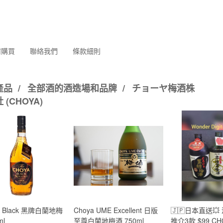
何購買
聯絡我們
條款細則
產品
/
全部酒的酒造場和品牌
/
チョーヤ梅酒株
 (CHOYA)
A Black 黑牌白蘭地梅
Choya UME Excellent 日版
🇯🇵日本直送💥
ml
至尊白蘭地梅酒 750ml
推介3款 $99 C