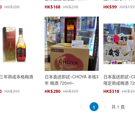
味梅酒
0
HK$
208
HK$
168
HK$
298
HK$
99
HK$
199
a 三年熟成本格梅酒
日本直送即試~CHOYA 本格3
日本直送即試~CH
年 梅酒 720ml~
限定熟成梅酒 720
0
HK$
399
HK$
280
HK$
399
HK$
318
HK$
39
共 1 頁
1