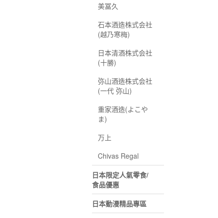
美冨久
石本酒造株式会社
(越乃寒梅)
日本清酒株式会社
(十勝)
弥山酒造株式会社
(一代 弥山)
重家酒造(よこや
ま)
万上
Chivas Regal
日本限定人氣零食/
食品優惠
日本動漫精品專區