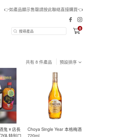
👉如產品顯示售罄請按此聯絡直接購買👈
0
共有
8
件產品
預設排序
 酒鬼🍷店長
Choya Single Year 本格梅酒
HOYA 特別口
720ml