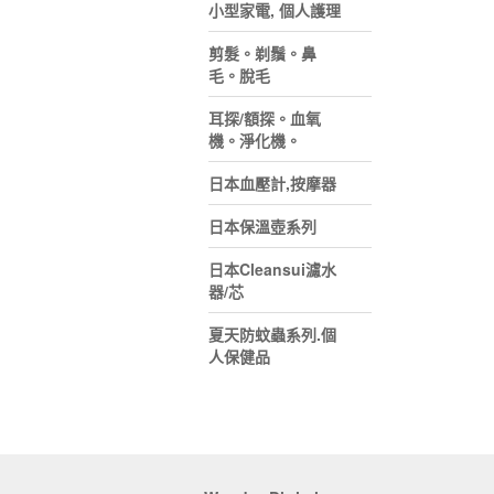
小型家電, 個人護理
剪髮。剃鬚。鼻
毛。脫毛
耳探/額探。血氧
機。淨化機。
日本血壓計,按摩器
日本保溫壺系列
日本Cleansui濾水
器/芯
夏天防蚊蟲系列.個
人保健品