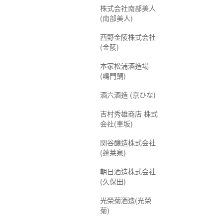
株式会社南部美人
(南部美人)
西野金陵株式会社
(金陵)
本家松浦酒造場
(鳴門鯛)
酒六酒造 (京ひな)
吉村秀雄商店 株式
会社(車坂)
関谷醸造株式会社
(蓬莱泉)
朝日酒造株式会社
(久保田)
光榮菊酒造(光榮
菊)